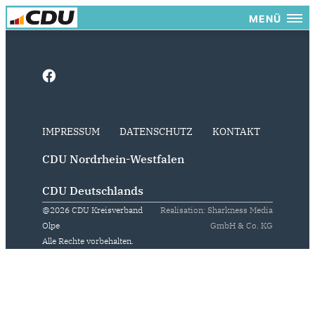
MENÜ
IMPRESSUM
DATENSCHUTZ
KONTAKT
CDU Nordrhein-Westfalen
CDU Deutschlands
@2026 CDU Kreisverband
Realisation: Sharkness Media
Olpe
GmbH & Co. KG
Alle Rechte vorbehalten.