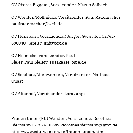
OV Oberes Biggetal, Vorsitzender: Martin Solbach
OV Wenden/Möllmicke, Vorsitzender: Paul Rademacher,
paulrademacher@web.de
OV Hünsborn, Vorsitzender: Jürgen
, Tel. 02762-
Greis
690040,
j.greis@unitybox.de
OV Hillmicke, Vorsitzender: Paul
Sieler,
Paul.Sieler@sparkasse-olpe.de
OV Schönau/Altenwenden, Vorsitzender: Matthias
Quast
OV Altenhof, Vorsitzender: Lars Junge
Frauen Union (FU) Wenden, Vorsitzende: Dorothea
Biermann 02762/490889, dorotheabiermann@gmx.de,
http://www.cdu-wenden.de/frauen_union.htm