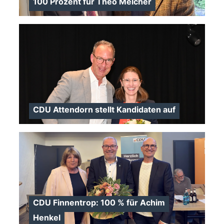
100 Prozent für Theo Melcher
CDU Attendorn stellt Kandidaten auf
>
CDU Finnentrop: 100 % für Achim
Henkel