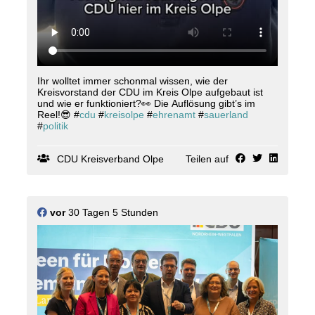
Ihr wolltet immer schonmal wissen, wie der
Kreisvorstand der CDU im Kreis Olpe aufgebaut ist
und wie er funktioniert?👀 Die Auflösung gibt’s im
Reel!😎 #
cdu
#
kreisolpe
#
ehrenamt
#
sauerland
#
politik
CDU Kreisverband Olpe
Teilen auf
vor
30 Tagen 5 Stunden