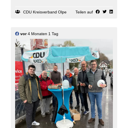
In vielen Gesprächen mit der "kommunalen Familie"
aus ganz NRW entstanden gute Impulse und Ideen
für unsere kommunalpolitische Arbeit vor Ort.
CDU Kreisverband Olpe
Teilen auf
#kommunalpolitik #
kommunennrw
vor
4 Monaten 1 Tag