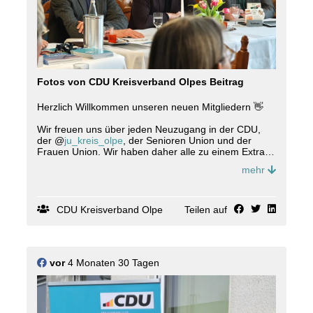
Fotos von CDU Kreisverband Olpes Beitrag
Herzlich Willkommen unseren neuen Mitgliedern 👋
Wir freuen uns über jeden Neuzugang in der CDU,
der @
ju_kreis_olpe
, der Senioren Union und der
Frauen Union. Wir haben daher alle zu einem Extra-
Kennenlernen mit unserem Kreisvorsitzenden
mehr
@
jochen
.ritter, unserem Mitgliederbeauftragter
@
scheffel_michael
und unserem
Bundestagsabgeordneten @
florianmuellercdu
eingeladen.
CDU Kreisverband Olpe
Teilen auf
Schön, dass Ihr dabei seid! 🤩💐👍
#neumitglieder #
willkommen
#
cdu
vor
4 Monaten 30 Tagen