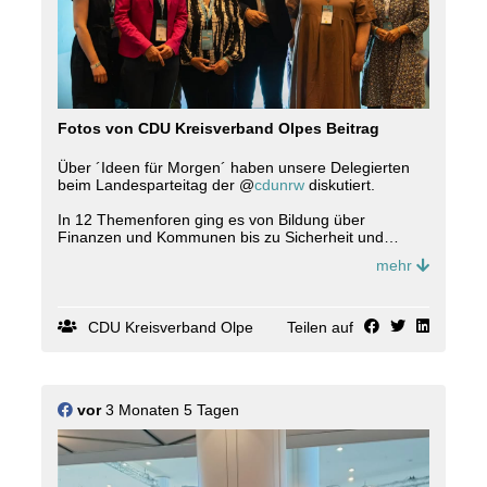
Fotos von CDU Kreisverband Olpes Beitrag
Über ´Ideen für Morgen´ haben unsere Delegierten
beim Landesparteitag der @
cdunrw
diskutiert.
In 12 Themenforen ging es von Bildung über
Finanzen und Kommunen bis zu Sicherheit und
Wirtschaft. Das besondere dabei: Moderiert wurden
mehr
die Expertenrunden von der jungen Generation, u.a.
von @
johannes_latzel
und @
tom_k31_
Kieserling aus
Olpe. 💪
CDU Kreisverband Olpe
Teilen auf
📸Jörn Maximowitz, Jan Düfelsiek, Pia Mertens,
Paul Schneider 🙏
vor
3 Monaten 5 Tagen