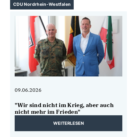
CDU Nordrhein-Westfalen
09.06.2026
08
"Wir sind nicht im Krieg, aber auch
N
de
nicht mehr im Frieden"
B
b
WEITERLESEN
E