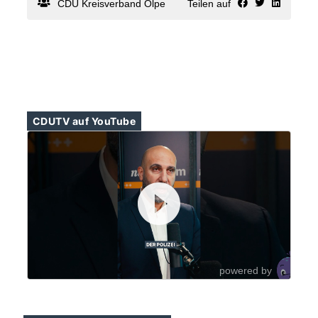
Ein besonderes Highlight war ein Tag mit unserem
CDU Kreisverband Olpe
Teilen auf
Kreisvorsitzenden @
jochen
.ritter im Düsseldorfer
Landtag.
Kreisgeschäftsführerin @
friederike
.brodhun freut sich
auf weitere an Politik interessierte Schülerinnen und
Schüler, die ein Praktium in der Kreisgeschäftsstelle
machen wollen. Einfach melden 👋
#schülerpraktikum #
parteiarbeit
#
cdu
CDU
TV auf YouTube