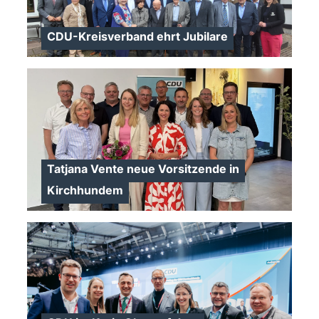
CDU-Kreisverband ehrt Jubilare
>
Tatjana Vente neue Vorsitzende in
Kirchhundem
>