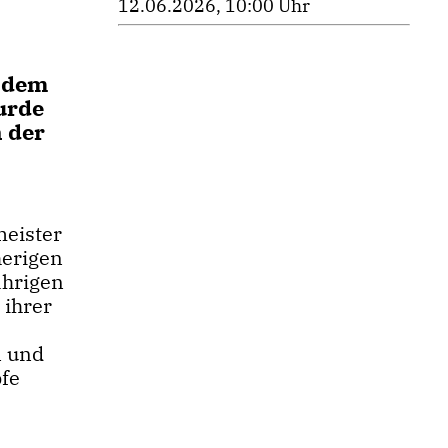
12.06.2026, 10:00 Uhr
undem
urde
n der
meister
herigen
ährigen
 ihrer
n und
pfe