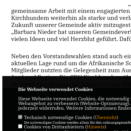
gemeinsame Arbeit mit einem engagierten T
Kirchhundem weiterhin als starke und verlä
Zukunft unserer Gemeinde aktiv mitzugestal
Barbara Nieder hat unseren Gemeindeverb
vielen Ideen und viel Herzblut geführt. Daf
Neben den Vorstandswahlen stand auch ein
aktuellen Lage rund um die Afrikanische S
Mitglieder nutzten die Gelegenheit zum Au
Jagd und Region. Die CDU Kirchhundem übe
als Dank eine heimische Jagdwurst und Wi
Die Webseite verwendet Cookies
Diese Webseite verwendet Cookies, die notwendig s
Webangebot zu verbessern (Website-Optmierung). F
jederzeit widerrufen. Weitere Informationen finde
Technisch notwendige Cookies (
Übersicht
)
IMPRESSUM
DATENSCHUTZ
Die notwendigen Cookies werden allein für den ordnungsgemäße
Cookies von Drittanbietern (
Hinweis
)
KONTAKT