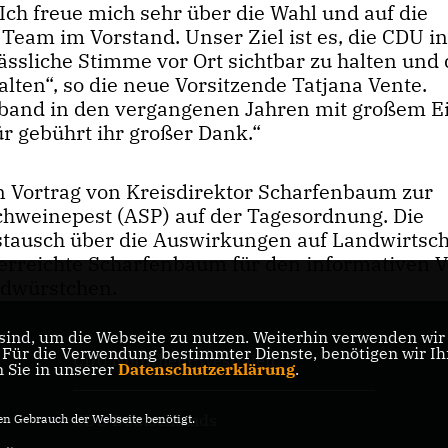
Ich freue mich sehr über die Wahl und auf die
eam im Vorstand. Unser Ziel ist es, die CDU in
ssliche Stimme vor Ort sichtbar zu halten und 
ten“, so die neue Vorsitzende Tatjana Vente.
and in den vergangenen Jahren mit großem Ei
ür gebührt ihr großer Dank.“
 Vortrag von Kreisdirektor Scharfenbaum zur
chweinepest (ASP) auf der Tagesordnung. Die
stausch über die Auswirkungen auf Landwirtsch
rreichte Scharfenbaum für den informativen V
ldwürstchen.
ind, um die Webseite zu nutzen. Weiterhin verwenden wir D
ür die Verwendung bestimmter Dienste, benötigen wir Ihre
CDU Nordrhein-Westfalen
n Sie in unserer
Datenschutzerklärung
.
CDU Deutschlands
n Gebrauch der Webseite benötigt.