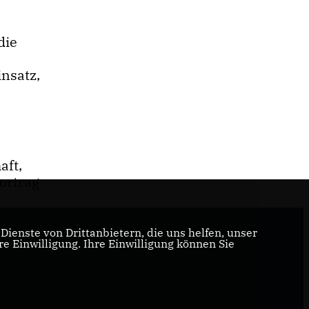
die
nsatz,
aft,
ortrag
ienste von Drittanbietern, die uns helfen, unser
 Einwilligung. Ihre Einwilligung können Sie