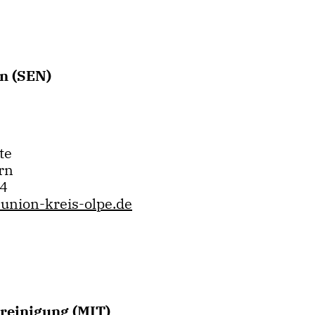
n (SEN)
te
rn
14
union-kreis-olpe.de
ereinigung (MIT)