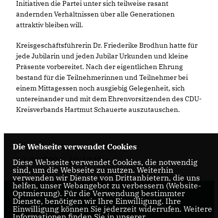
Initiativen die Partei unter sich teilweise rasant
ändernden Verhältnissen über alle Generationen
attraktiv bleiben will.
Kreisgeschäftsführerin Dr. Friederike Brodhun hatte für
jede Jubilarin und jeden Jubilar Urkunden und kleine
Präsente vorbereitet. Nach der eigentlichen Ehrung
bestand für die Teilnehmerinnen und Teilnehmer bei
einem Mittagessen noch ausgiebig Gelegenheit, sich
untereinander und mit dem Ehrenvorsitzenden des CDU-
Kreisverbands Hartmut Schauerte auszutauschen.
Die Webseite verwendet Cookies
12.06.2026, 10:12 Uhr
Diese Webseite verwendet Cookies, die notwendig
sind, um die Webseite zu nutzen. Weiterhin
verwenden wir Dienste von Drittanbietern, die uns
helfen, unser Webangebot zu verbessern (Website-
Optmierung). Für die Verwendung bestimmter
Dienste, benötigen wir Ihre Einwilligung. Ihre
Einwilligung können Sie jederzeit widerrufen. Weitere
Informationen finden Sie in unserer