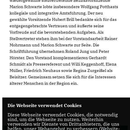
wiedergewählte stellvertretende Bezirksvorsitzende
Marion Schwarte lobte insbesondere Wolfgang Potthasts
kollegiale und integrative Amtsführung. Der neu
gewählte Vorsitzende Hubert Brill bedankte sich für das
entgegengebrachte Vertrauen und äußerte seine
Vorfreude auf die bevorstehenden Aufgaben. Als
Stellvertreter stehen ihm bei der Vorstandsarbeit Rainer
Mohrmann und Marion Schwarte zur Seite. Die
Schriftführung übernehmen Roland Jung und Peter
Hörster. Den Vorstand komplementieren Gerhardt
Schmidt als Pressereferent und Willi Keggenhoff, Elena
Müller, Friedrich Neuhaus sowie Regina Zurgeißel als
Beisitzer. Gemeinsam setzen Sie sich für die Interessen
älterer Menschen in der Region ein.
Die Webseite verwendet Cookies
27.11.2024, 12:10 Uhr
Diese Webseite verwendet Cookies, die notwendig
sind, um die Webseite zu nutzen. Weiterhin
verwenden wir Dienste von Drittanbietern, die uns
helfen, unser Webangebot zu verbessern (Website-